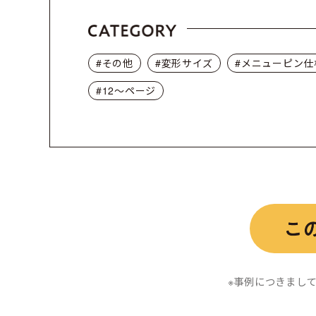
#その他
#変形サイズ
#メニューピン仕
#12〜ページ
※事例につきまし