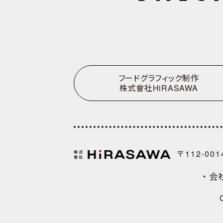
フードグラフィック制作
株式會社HiRASAWA
〒112-00
・会