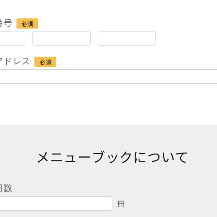
番号
必須
-
-
アドレス
必須
メニューブックについて
冊数
冊