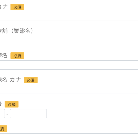
カナ
必須
店舗（業態名）
様名
必須
様名 カナ
必須
号
必須
-
必須